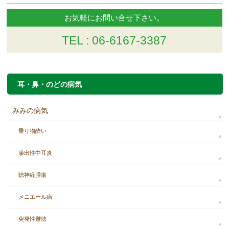
お気軽にお問い合せ下さい。
TEL : 06-6167-3387
耳・鼻・のどの病気
みみの病気
乗り物酔い
滲出性中耳炎
聴神経腫瘍
メニエール病
突発性難聴