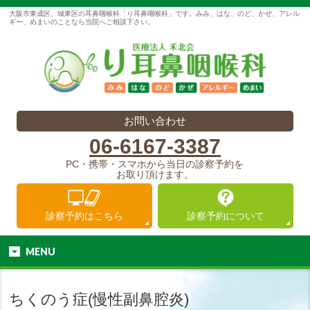
大阪市東成区、城東区の耳鼻咽喉科「り耳鼻咽喉科」です。みみ、はな、のど、かぜ、アレル
ギー、めまいのことなら当院へご相談下さい。
お問い合わせ
06-6167-3387
PC・携帯・スマホから当日の診察予約を
お取り頂けます。
診察予約は
こちら
診察予約に
ついて
MENU
ちくのう症(慢性副鼻腔炎)