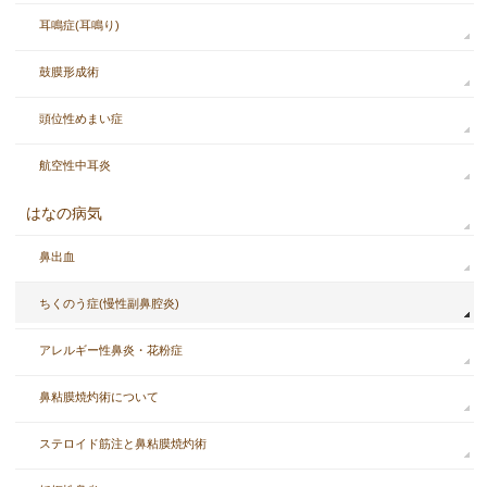
耳鳴症(耳鳴り)
鼓膜形成術
頭位性めまい症
航空性中耳炎
はなの病気
鼻出血
ちくのう症(慢性副鼻腔炎)
アレルギー性鼻炎・花粉症
鼻粘膜焼灼術について
ステロイド筋注と鼻粘膜焼灼術