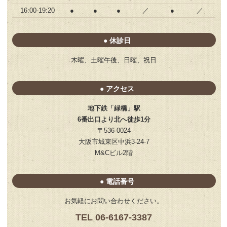
16:00-19:20
●
●
●
／
●
／
● 休診日
木曜、土曜午後、日曜、祝日
● アクセス
地下鉄「緑橋」駅
6番出口より北へ徒歩1分
〒536-0024
大阪市城東区中浜3-24-7
M&Cビル2階
● 電話番号
お気軽にお問い合わせください。
TEL 06-6167-3387