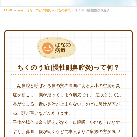
HOME
»
みみ・はな・のどの病気
»
はなの病気
»
ちくのう症(慢性副鼻腔炎)
はなの
病気
ちくのう症(慢性副鼻腔炎)って何？
副鼻腔と呼ばれる鼻の穴の周囲にある大小の空洞が炎
症を起こし、膿が溜ってしまう病気です。 症状としては
鼻がつまる、青い鼻汁が止まらない、のどに鼻汁が下が
る、頭が重いなどがあります。
子供の場合は余り訴えがなく、口呼吸、いびき、はなす
すり、鼻血、咳が続くなどで本人よりご家族の方が気づ