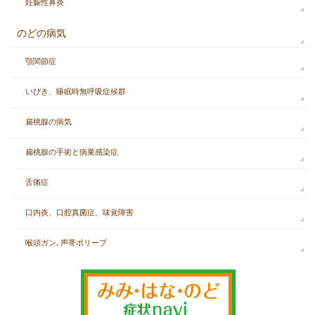
妊娠性鼻炎
のどの病気
顎関節症
いびき、睡眠時無呼吸症候群
扁桃腺の病気
扁桃腺の手術と病巣感染症
舌痛症
口内炎、口腔真菌症、味覚障害
喉頭ガン､声帯ポリープ