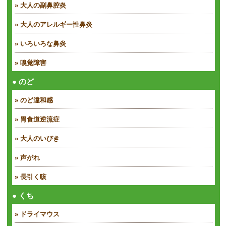
» 大人の副鼻腔炎
» 大人のアレルギー性鼻炎
» いろいろな鼻炎
» 嗅覚障害
● のど
» のど違和感
» 胃食道逆流症
» 大人のいびき
» 声がれ
» 長引く咳
● くち
» ドライマウス