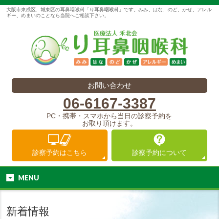
大阪市東成区、城東区の耳鼻咽喉科「り耳鼻咽喉科」です。みみ、はな、のど、かぜ、アレル
ギー、めまいのことなら当院へご相談下さい。
お問い合わせ
06-6167-3387
PC・携帯・スマホから当日の診察予約を
お取り頂けます。
診察予約は
こちら
診察予約に
ついて
MENU
新着情報