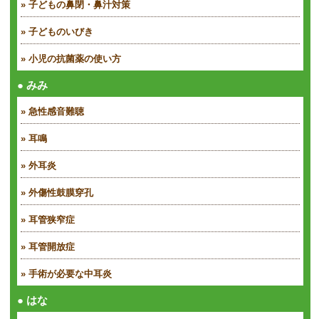
» 子どもの鼻閉・鼻汁対策
» 子どものいびき
» 小児の抗菌薬の使い方
● みみ
» 急性感音難聴
» 耳鳴
» 外耳炎
» 外傷性鼓膜穿孔
» 耳管狭窄症
» 耳管開放症
» 手術が必要な中耳炎
● はな