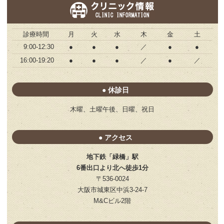
診療時間
月
火
水
木
金
土
9:00-12:30
●
●
●
／
●
●
16:00-19:20
●
●
●
／
●
／
● 休診日
木曜、土曜午後、日曜、祝日
● アクセス
地下鉄「緑橋」駅
6番出口より北へ徒歩1分
〒536-0024
大阪市城東区中浜3-24-7
M&Cビル2階